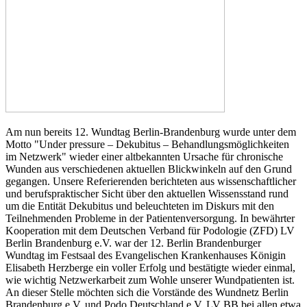
Am nun bereits 12. Wundtag Berlin-Brandenburg wurde unter dem
Motto "Under pressure – Dekubitus – Behandlungsmöglichkeiten
im Netzwerk" wieder einer altbekannten Ursache für chronische
Wunden aus verschiedenen aktuellen Blickwinkeln auf den Grund
gegangen. Unsere Referierenden berichteten aus wissenschaftlicher
und berufspraktischer Sicht über den aktuellen Wissensstand rund
um die Entität Dekubitus und beleuchteten im Diskurs mit den
Teilnehmenden Probleme in der Patientenversorgung. In bewährter
Kooperation mit dem Deutschen Verband für Podologie (ZFD) LV
Berlin Brandenburg e.V. war der 12. Berlin Brandenburger
Wundtag im Festsaal des Evangelischen Krankenhauses Königin
Elisabeth Herzberge ein voller Erfolg und bestätigte wieder einmal,
wie wichtig Netzwerkarbeit zum Wohle unserer Wundpatienten ist.
An dieser Stelle möchten sich die Vorstände des Wundnetz Berlin
Brandenburg e.V. und Podo Deutschland e.V. LV BB bei allen etwa